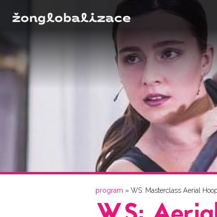
Jste zde
program
» WS: Masterclass Aerial Hoop
WS: Aeria