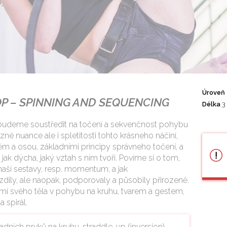
Úroveň
P – SPINNING AND SEQUENCING
Délka
3
budeme soustředit na točení a sekvenčnost pohybu
zné nuance ale i spletitosti tohto krásneho náčiní,
těm a osou, základními principy správneho točení, a
jak dýcha, jaký vztah s ním tvoří. Povíme si o tom,
 naší sestavy, resp. momentum, a jak
rzdily, ale naopak, podporovaly a působily přirozeně.
í svého těla v pohybu na kruhu, tvarem a gestem,
 spirál.
ladních prvků na kruhu, straddle-up (inversion),