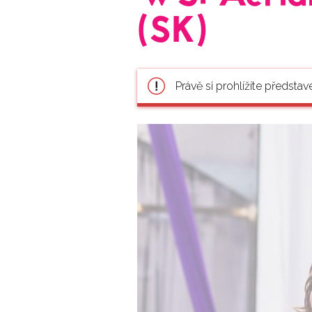
(SK)
Právě si prohlížíte představ