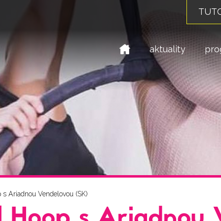
TUTO
domů
aktuality
pro
 s Ariadnou Vendelovou (SK)
l Hoop s Ariadnou 