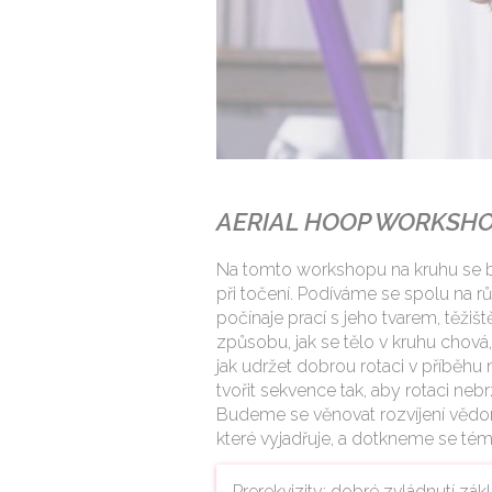
AERIAL HOOP WORKSHO
Na tomto workshopu na kruhu se 
při točení. Podíváme se spolu na rů
počínaje prací s jeho tvarem, těžiš
způsobu, jak se tělo v kruhu chová, 
jak udržet dobrou rotaci v příběhu
tvořit sekvence tak, aby rotaci neb
Budeme se věnovat rozvíjení vědom
které vyjadřuje, a dotkneme se téma
Prerekvizity: dobré zvládnutí zák