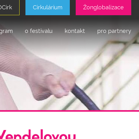
Cirk
Cirkulárium
Žonglobalizace
gram
o festivalu
kontakt
pro partnery
Vendelovou