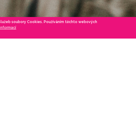
 služeb soubory Cookies. Používáním těchto webových
 informací