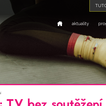
TUTO
domů
aktuality
pro
í
l: TV bez soutěžení