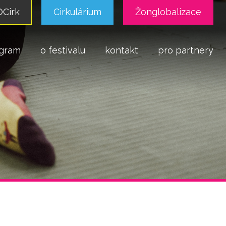
Cirk
Cirkulárium
Žonglobalizace
gram
o festivalu
kontakt
pro partnery