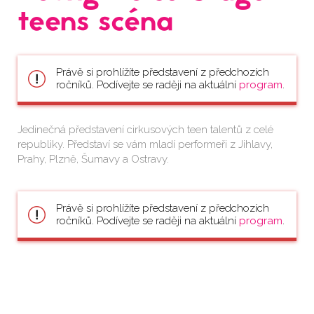
teens scéna
Právě si prohlížíte představení z předchozích
ročníků. Podívejte se raději na aktuální
program
.
Jedinečná představení cirkusových teen talentů z celé
republiky. Představí se vám mladí performeři z Jihlavy,
Prahy, Plzně, Šumavy a Ostravy.
Právě si prohlížíte představení z předchozích
ročníků. Podívejte se raději na aktuální
program
.