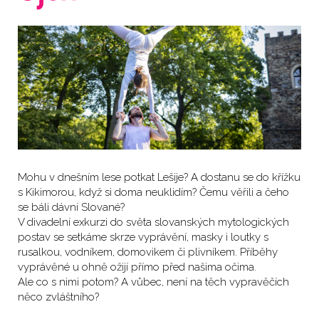
Mohu v dnešním lese potkat Lešije? A dostanu se do křížku
s Kikimorou, když si doma neuklidím? Čemu věřili a čeho
se báli dávní Slované?
V divadelní exkurzi do světa slovanských mytologických
postav se setkáme skrze vyprávění, masky i loutky s
rusalkou, vodníkem, domovikem či plivníkem. Příběhy
vyprávěné u ohně ožijí přímo před našima očima.
Ale co s nimi potom? A vůbec, není na těch vypravěčích
něco zvláštního?