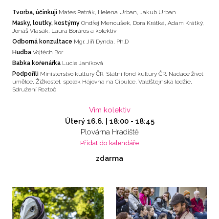
Tvorba, účinkují
Mates Petrák, Helena Urban, Jakub Urban
Masky, loutky, kostýmy
Ondřej Menoušek, Dora Krátká, Adam Krátký,
Jonáš Vlasák, Laura Boráros a kolektiv
Odborná konzultace
Mgr. Jiří Dynda, Ph.D
Hudba
Vojtěch Bor
Babka kořenářka
Lucie Janíková
Podpořili
Ministerstvo kultury ČR, Státní fond kultury ČR, Nadace život
umělce, Žižkostel, spolek Hájovna na Cibulce, Valdštejnská lodžie,
Sdružení Roztoč
Vim kolektiv
Úterý 16.6. |
18:00
-
18:45
Plovárna Hradiště
Přidat do kalendáře
zdarma