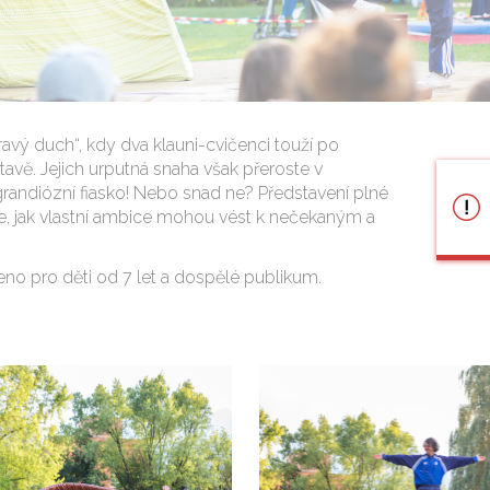
avý duch“, kdy dva klauni-cvičenci touží po
avě. Jejich urputná snaha však přeroste v
 grandiózní fiasko! Nebo snad ne? Představení plné
e, jak vlastní ambice mohou vést k nečekaným a
eno pro děti od 7 let a dospělé publikum.