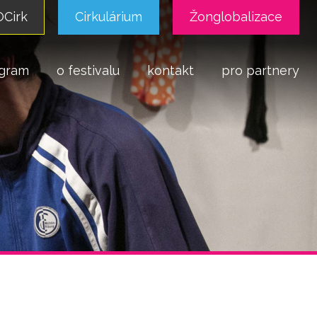
Cirk
Cirkulárium
Žonglobalizace
gram
o festivalu
kontakt
pro partnery