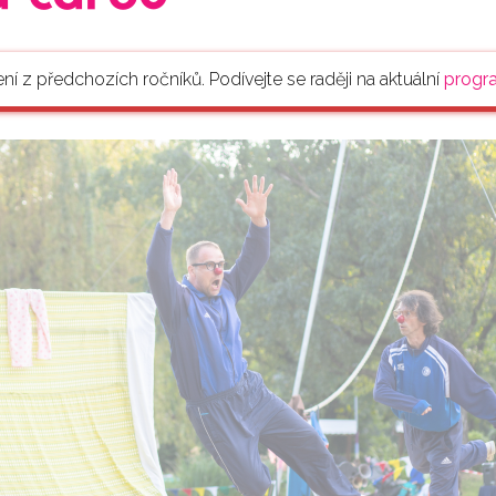
ení z předchozích ročníků. Podívejte se raději na aktuální
progr