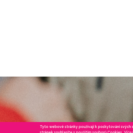
Tyto webové stránky používají k poskytování svých
Více
stránek souhlasíte s použitím souborů Cookies.