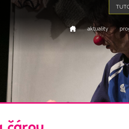
TUTO
domů
aktuality
pro
a čárou