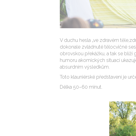
V duchu hesla „ve zdravém těle,zdr
dokonale zvládnuté tělocvičné sest
obrovskou překážku, a tak se blíží
humoru akomických situací ukazuj
absurdním výsledkům.
Toto klauniérské představení je urč
Délka 50–60 minut.