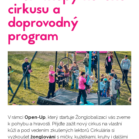
cirkusu a
doprovodný
program
V rámci
Open-Up
, který startuje Žonglobalizaci vás zveme
k pohybu a hravosti. Přijďte zažít nový cirkus na vlastní
kůži a pod vedením zkušených lektorů Cirkulária si
vyzkoušet
žonglování
s míčky, kuželkami, kruhy i dalšími