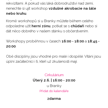
rekvizitami. A pokud vás láká dobrodružství nad zemí,
nenechte si ujít workshop
vzdušné akrobacie na šále
nebo kruhu
.
Kromě workshopů si u Branky můžete během celého
odpoledne užít
herní zónu
, potkat se s
chůdaři
nebo si
dát něco dobrého v našem stánku s občerstvením.
Workshopy proběhnou v časech
16:00 - 18:00
a
18:45 -
20:00
.
Obě disciplíny jsou vhodné pro malé i dospělé. Vítáni jsou
úplní začátečníci i ti, kteří už zkušenosti mají.
Cirkulárium
Úterý 2.6. |
16:00
-
20:00
u Branky
Přidat do kalendáře
zdarma