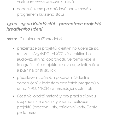
včetně reflexe a pracovních listů
doporučujeme po obědové pauze navázat
programem kulatého stolu
13:00 - 15:00
Kulatý stůl - prezentace projektů
kreativního učení
místo:
Cirkulárium (Zahradní 2)
prezentace tří projektů kreativního učení za šk.
rok 2022/23 (NPO, MKČR) vč. atraktivního
audiovizuálního doprovodu ve formě videí a
fotografií - cíle projektu, realizace, úskalí, reflexe
a plán na příští sk. rok
představení způsobu podávání žádostí a
doporučení k žádostem dotačních programů v
rámci NPO, MKČR na následující školní rok
účastníci obdrží materiály pro práci s cílovou
skupinou, které vznikly v rámci realizace
projektů (pracovní listy, reflektivní karty, Deník
performera)