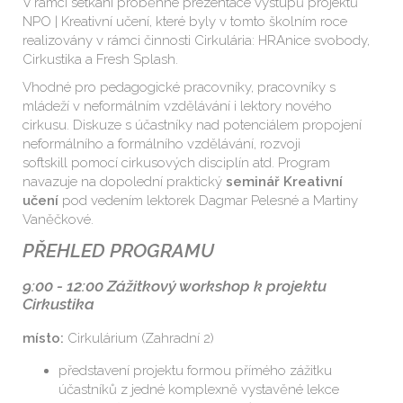
V rámci setkání proběhne prezentace výstupů projektů
NPO | Kreativní učení, které byly v tomto školním roce
realizovány v rámci činnosti Cirkulária: HRAnice svobody,
Cirkustika a Fresh Splash.
Vhodné pro pedagogické pracovníky, pracovníky s
mládeží v neformálním vzdělávání i lektory nového
cirkusu. Diskuze s účastníky nad potenciálem propojení
neformálního a formálního vzdělávání, rozvoji
softskill pomocí cirkusových disciplín atd. Program
navazuje na dopolední praktický
seminář Kreativní
učení
pod vedením lektorek Dagmar Pelesné a Martiny
Vaněčkové.
PŘEHLED PROGRAMU
9:00 - 12:00
Zážitkový workshop k projektu
Cirkustika
místo:
Cirkulárium (Zahradní 2)
představení projektu formou přímého zážitku
účastníků z jedné komplexně vystavěné lekce