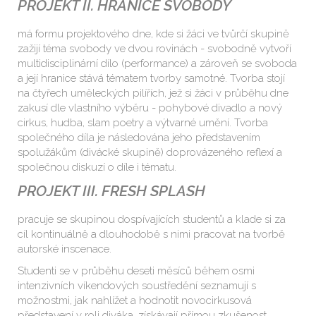
PROJEKT II. HRANICE SVOBODY
má formu projektového dne, kde si žáci ve tvůrčí skupině
zažijí téma svobody ve dvou rovinách - svobodně vytvoří
multidisciplinární dílo (performance) a zároveň se svoboda
a její hranice stává tématem tvorby samotné. Tvorba stojí
na čtyřech uměleckých pilířích, jež si žáci v průběhu dne
zakusí dle vlastního výběru - pohybové divadlo a nový
cirkus, hudba, slam poetry a výtvarné umění. Tvorba
společného díla je následována jeho představením
spolužákům (divácké skupině) doprovázeného reflexí a
společnou diskuzí o díle i tématu.
PROJEKT III. FRESH SPLASH
pracuje se skupinou dospívajících studentů a klade si za
cíl kontinuálně a dlouhodobě s nimi pracovat na tvorbě
autorské inscenace.
Studenti se v průběhu deseti měsíců během osmi
intenzivních víkendových soustředění seznamují s
možnostmi, jak nahlížet a hodnotit novocirkusová
představení v roli diváka, získávají přímou zkušenost