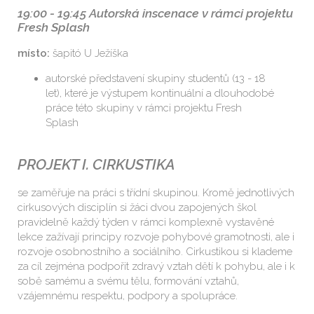
19:00 - 19:45
Autorská inscenace v rámci projektu
Fresh Splash
místo:
šapitó U Ježíška
autorské představení skupiny studentů (13 - 18
let), které je výstupem kontinuální a dlouhodobé
práce této skupiny v rámci projektu Fresh
Splash
PROJEKT I. CIRKUSTIKA
se zaměřuje na práci s třídní skupinou. Kromě jednotlivých
cirkusových disciplín si žáci dvou zapojených škol
pravidelně každý týden v rámci komplexně vystavěné
lekce zažívají principy rozvoje pohybové gramotnosti, ale i
rozvoje osobnostního a sociálního. Cirkustikou si klademe
za cíl zejména podpořit zdravý vztah dětí k pohybu, ale i k
sobě samému a svému tělu, formování vztahů,
vzájemnému respektu, podpory a spolupráce.