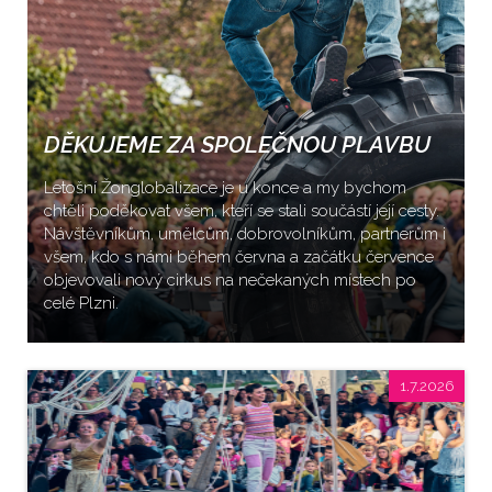
DĚKUJEME ZA SPOLEČNOU PLAVBU
Letošní Žonglobalizace je u konce a my bychom
chtěli poděkovat všem, kteří se stali součástí její cesty.
Návštěvníkům, umělcům, dobrovolníkům, partnerům i
všem, kdo s námi během června a začátku července
objevovali nový cirkus na nečekaných místech po
celé Plzni.
1.7.2026