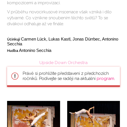
kompozicemi a improvizací.
V průběhu novocirkusové inscenace však vzniká i dílo
výtvarné. Co vznikne snoubením těchto světů? To se
divákovi odhaluje až ve finále.
Carmen Lück, Lukas Kastl, Jonas Dürrbec, Antonino 
Účinkují
Secchia
Antonino Secchia
Hudba
Upside Down Orchestra
Právě si prohlížíte představení z předchozích
ročníků. Podívejte se raději na aktuální
program
.