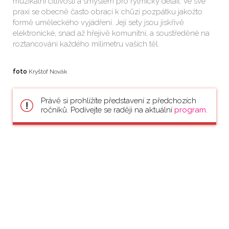
muzikální citlivostí a smyslem pro rytmický detail. Ve své
praxi se obecně často obrací k chůzi pozpátku jakožto
formě uměleckého vyjádření. Její sety jsou jiskřivě
elektronické, snad až hřejivě komunitní, a soustředěné na
roztancování každého milimetru vašich těl.
foto
Kryštof Novák
Právě si prohlížíte představení z předchozích
ročníků. Podívejte se raději na aktuální
program
.