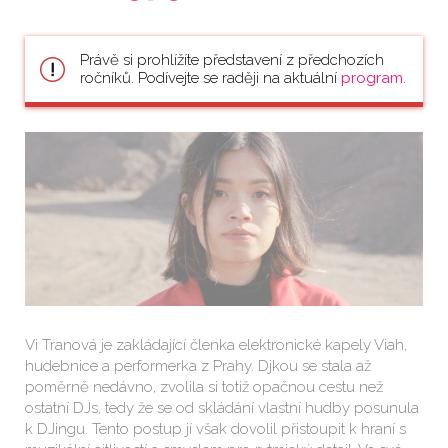
Právě si prohlížíte představení z předchozích
ročníků. Podívejte se raději na aktuální
program
.
Vi Tranová je zakládající členka elektronické kapely Viah,
hudebnice a performerka z Prahy. Djkou se stala až
poměrně nedávno, zvolila si totiž opačnou cestu než
ostatní DJs, tedy že se od skládání vlastní hudby posunula
k DJingu. Tento postup jí však dovolil přistoupit k hraní s