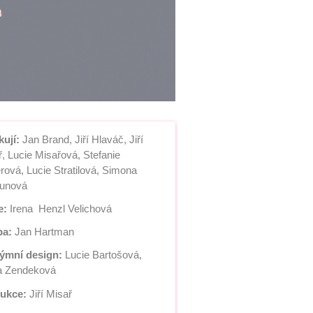
kují:
 Jan Brand, Jiří Hlaváč, Jiří 
, Lucie Misařová, Stefanie  
rová, Lucie Stratilová, Simona 
unová
e: 
Irena  Henzl Velichová
a:
 Jan Hartman
ýmní design:
 Lucie Bartošová, 
a Zendeková
ukce:
 Jiří Misař