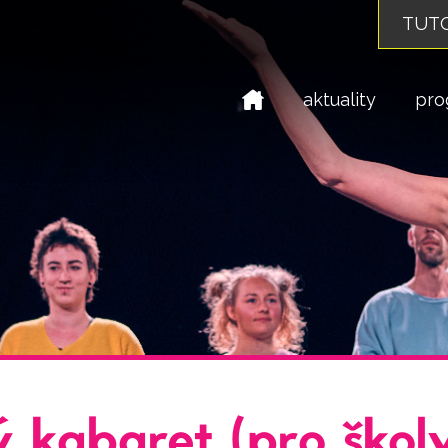
TUTO
domů
aktuality
pro
ý kabaret (pro školy