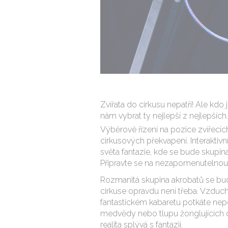
Zvířata do cirkusu nepatří! Ale kd
nám vybrat ty nejlepší z nejlepších.
Výběrové řízení na pozice zvířecíc
cirkusových překvapení. Interaktivn
světa fantazie, kde se bude skupi
Připravte se na nezapomenutelnou
Rozmanitá skupina akrobatů se bude
cirkuse opravdu není třeba. Vzduch
fantastickém kabaretu potkáte nepo
medvědy nebo tlupu žonglujících o
realita splývá s fantazií.