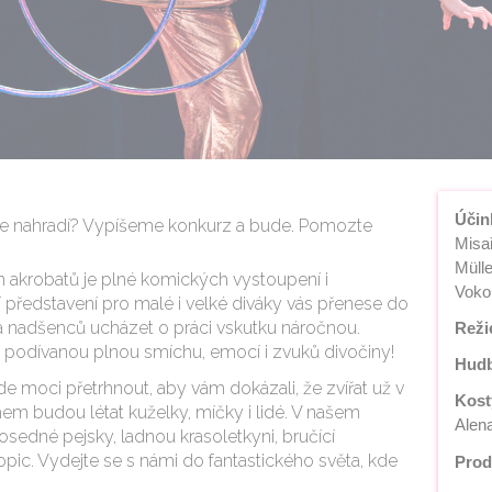
Účin
o je nahradí? Vypíšeme konkurz a bude. Pomozte
Misař
Mülle
h akrobatů je plné komických vystoupení i
Voko
í představení pro malé i velké diváky vás přenese do
na nadšenců ucházet o práci vskutku náročnou.
Reži
 podívanou plnou smíchu, emocí i zvuků divočiny!
Hudb
 moci přetrhnout, aby vám dokázali, že zvířat už v
Kost
em budou létat kuželky, míčky i lidé. V našem
Alen
sedné pejsky, ladnou krasoletkyni, bručící
pic. Vydejte se s námi do fantastického světa, kde
Prod