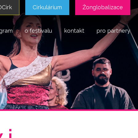
Cirk
Cirkulárium
Žonglobalizace
gram
o festivalu
kontakt
pro partnery
 i