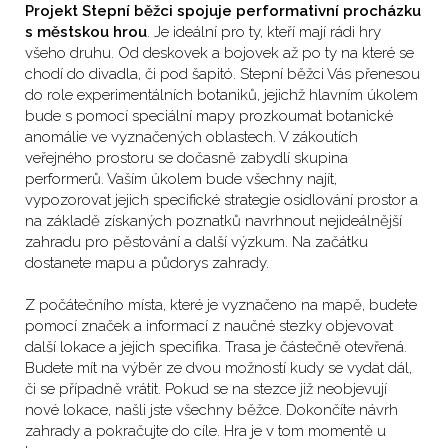
Projekt Stepní běžci spojuje performativní procházku
s městskou hrou
. Je ideální pro ty, kteří mají rádi hry
všeho druhu. Od deskovek a bojovek až po ty na které se
chodí do divadla, či pod šapitó. Stepní běžci Vás přenesou
do role experimentálních botaniků, jejichž hlavním úkolem
bude s pomocí speciální mapy prozkoumat botanické
anomálie ve vyznačených oblastech. V zákoutích
veřejného prostoru se dočasně zabydlí skupina
performerů. Vaším úkolem bude všechny najít,
vypozorovat jejich specifické strategie osidlování prostor a
na základě získaných poznatků navrhnout nejideálnější
zahradu pro pěstování a další výzkum. Na začátku
dostanete mapu a půdorys zahrady.
Z počátečního místa, které je vyznačeno na mapě, budete
pomocí značek a informací z naučné stezky objevovat
další lokace a jejich specifika. Trasa je částečně otevřená.
Budete mít na výběr ze dvou možností kudy se vydat dál,
či se případně vrátit. Pokud se na stezce již neobjevují
nové lokace, našli jste všechny běžce. Dokončíte návrh
zahrady a pokračujte do cíle. Hra je v tom momentě u