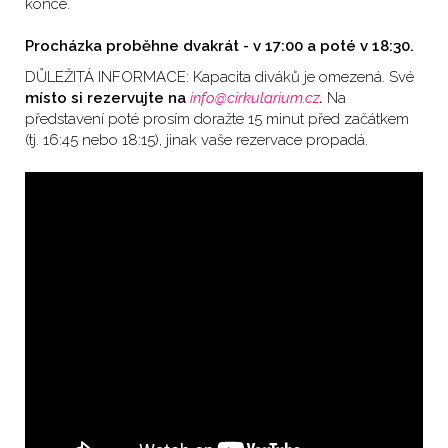
konce.
Procházka proběhne dvakrát - v 17:00 a poté v 18:30.
DŮLEŽITÁ INFORMACE: Kapacita diváků je omezená. Své
místo si rezervujte na
info@cirkularium.cz
.
Na
představení poté prosím doražte 15 minut před začátkem
(tj. 16:45 nebo 18:15), jinak vaše rezervace propadá.