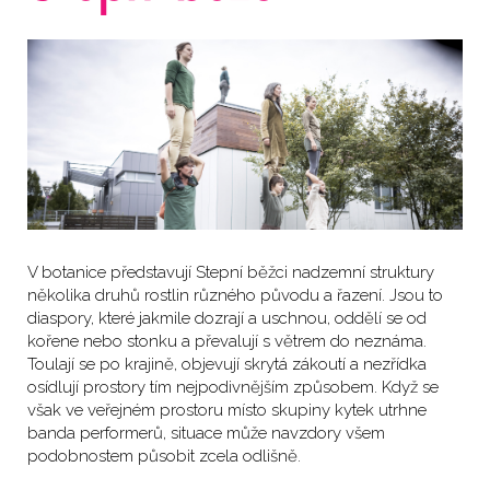
V botanice představují Stepní běžci nadzemní struktury
několika druhů rostlin různého původu a řazení. Jsou to
diaspory, které jakmile dozrají a uschnou, oddělí se od
kořene nebo stonku a převalují s větrem do neznáma.
Toulají se po krajině, objevují skrytá zákoutí a nezřídka
osídlují prostory tím nejpodivnějším způsobem. Když se
však ve veřejném prostoru místo skupiny kytek utrhne
banda performerů, situace může navzdory všem
podobnostem působit zcela odlišně.