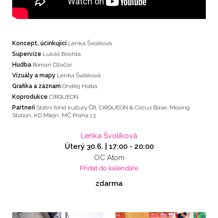
Koncept, účinkující
Lenka Švolíková
Supervize
Lukáš Brichta
Hudba
Roman Džačár
Vizuály a mapy
Lenka Švolíková
Grafika a záznam
Ondřej Holba
Koprodukce
CIRQUEON
Partneři
Státní fond kultury ČR, CIRQUEON & Circus Base, Moving
Station, KD Mlejn, MČ Praha 13
Lenka Švolíková
Úterý 30.6. |
17:00
-
20:00
OC Atom
Přidat do kalendáře
zdarma