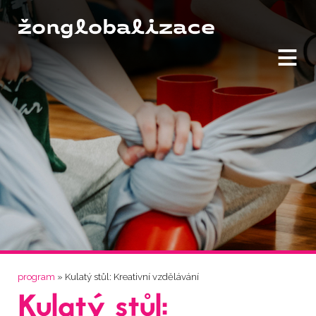
≡
Jste zde
program
» Kulatý stůl: Kreativní vzdělávání
Kulatý stůl: