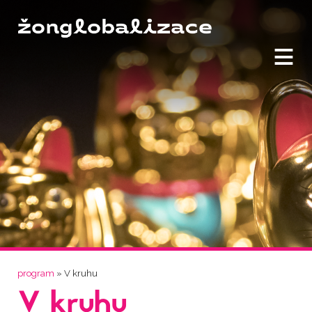
≡
Jste zde
program
» V kruhu
V kruhu