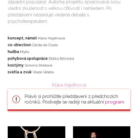
západní populace. Autorka projektu zpracovává svou
vlastní zkušenost s velkou citlivostí i nahledem. Po
představení následuje vedená debata s
psychoterapeutem.
koncept, námět
Klára Hajdinová
co-direction
Cécile da Costa
hudba
Myko
pohybová spolupráce
Eliška Brtnická
kostýmy
Simona Drábová
světla a zvuk
Vlado Veleta
Klára Hajdinová
Právě si prohlížíte představení z předchozích
ročníků. Podívejte se raději na aktuální
program
.