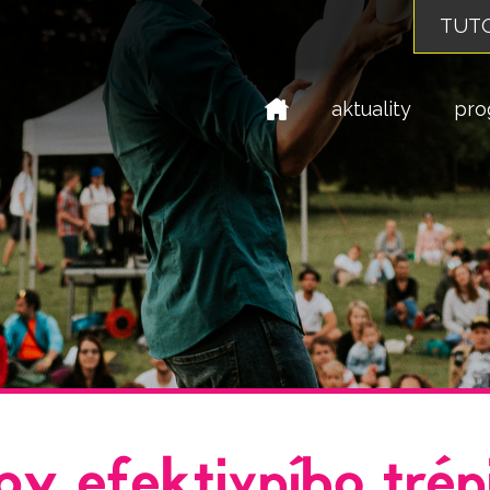
TUTO
domů
aktuality
pro
py efektivního trén