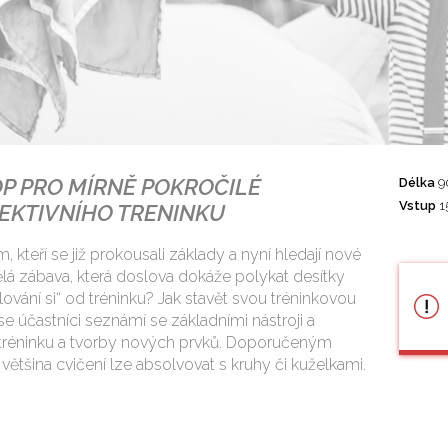
 PRO MÍRNĚ POKROČILÉ
Délka
9
Vstup
1
FEKTIVNÍHO TRENINKU
kteří se již prokousali základy a nyní hledají nové
ělá zábava, která doslova dokáže polykat desítky
glování si“ od tréninku? Jak stavět svou tréninkovou
 účastníci seznámí se základními nástroji a
 tréninku a tvorby nových prvků. Doporučeným
většina cvičení lze absolvovat s kruhy či kuželkami.