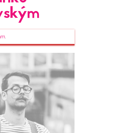
vským
am
.