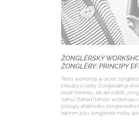
ŽONGLÉRSKÝ WORKSHOP
ŽONGLÉRY: PRINCIPY E
Tento workshop je určen žonglérům, 
impulsy a cesty. Žonglování je skv
hodin tréninku. Jak ale odlišit „žon
rutinu? Během tohoto workshopu se
přístupy efektivního žonglérského
náčiním jsou žonglérské míčky, ale 