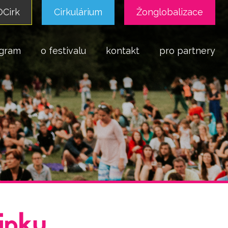
Cirk
Cirkulárium
Žonglobalizace
gram
o festivalu
kontakt
pro partnery
inku