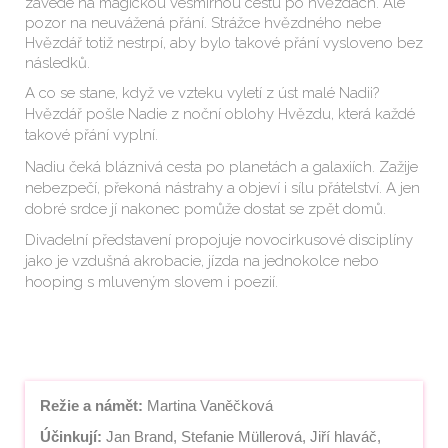
zavede na magickou vesmírnou cestu po hvězdách. Ale
pozor na neuvážená přání. Strážce hvězdného nebe
Hvězdář totiž nestrpí, aby bylo takové přání vysloveno bez
následků.
A co se stane, když ve vzteku vyletí z úst malé Nadii?
Hvězdář pošle Nadie z noční oblohy Hvězdu, která každé
takové přání vyplní.
Nadiu čeká bláznivá cesta po planetách a galaxiích. Zažije
nebezpečí, překoná nástrahy a objeví i sílu přátelství. A jen
dobré srdce jí nakonec pomůže dostat se zpět domů.
Divadelní představení propojuje novocirkusové disciplíny
jako je vzdušná akrobacie, jízda na jednokolce nebo
hooping s mluveným slovem i poezií.
Režie a námět:
 Martina Vaněčková
Účinkují:
 Jan Brand, Stefanie Müllerová, Jiří hlaváč, 