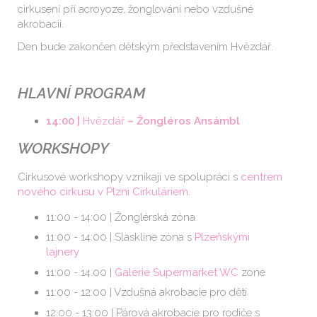
cirkusení pří acroyoze, žonglování nebo vzdušné
akrobacii.
Den bude zakončen dětským představením Hvězdář.
HLAVNÍ PROGRAM
14:00 |
Hvězdář
– Žongléros Ansámbl
WORKSHOPY
Cirkusové workshopy vznikají ve spolupráci s
centrem
nového cirkusu v Plzni Cirkuláriem
.
11:00 - 14:00 | Žonglérská zóna
11:00 - 14:00 | Slaskline zóna s
Plzeňskými
lajnery
11:00 - 14:00 |
Galerie Supermarket WC
zone
11:00 - 12:00 | Vzdušná akrobacie pro děti
12:00 - 13:00 | Párová akrobacie pro rodiče s