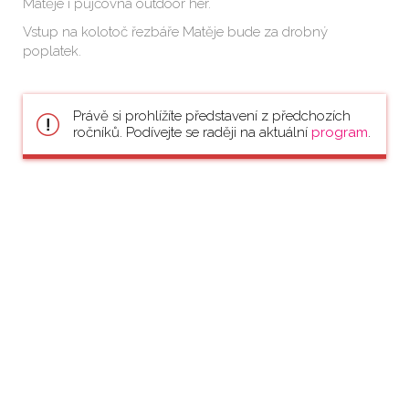
Matěje i půjčovna outdoor her.
Vstup na kolotoč řezbáře Matěje bude za drobný
poplatek.
Právě si prohlížíte představení z předchozích
ročníků. Podívejte se raději na aktuální
program
.