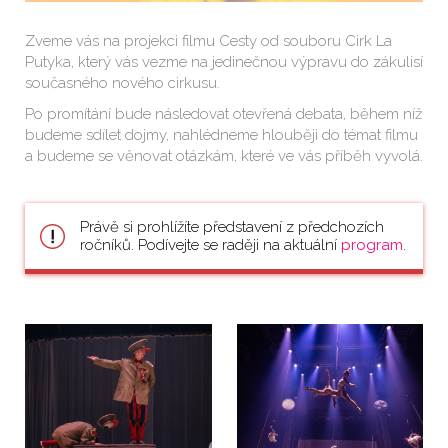
Zveme vás na projekci filmu Cesty od souboru Cirk La
Putyka, který vás vezme na jedinečnou výpravu do zákulisí
současného nového cirkusu.
Po promítání bude následovat otevřená debata, během níž
budeme sdílet dojmy, nahlédneme hlouběji do témat filmu
a budeme se věnovat otázkám, které ve vás příběh vyvolá.
Právě si prohlížíte představení z předchozích
ročníků. Podívejte se raději na aktuální
program
.