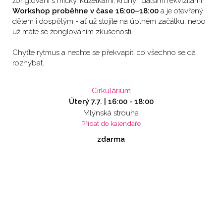
žonglování s míčky, kuželkami, kruhy i dalšími rekvizitami.
Workshop proběhne v čase 16:00–18:00
a je otevřený
dětem i dospělým - ať už stojíte na úplném začátku, nebo
už máte se žonglováním zkušenosti.
Chyťte rytmus a nechte se překvapit, co všechno se dá
rozhýbat.
Cirkulárium
Úterý 7.7. |
16:00
-
18:00
Mlýnská strouha
Přidat do kalendáře
zdarma