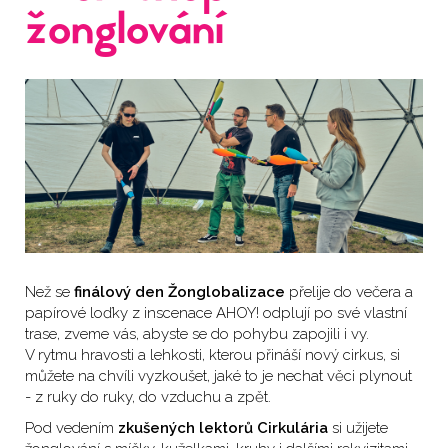
žonglování
Než se
finálový den Žonglobalizace
přelije do večera a
papírové loďky z inscenace AHOY! odplují po své vlastní
trase, zveme vás, abyste se do pohybu zapojili i vy.
V rytmu hravosti a lehkosti, kterou přináší nový cirkus, si
můžete na chvíli vyzkoušet, jaké to je nechat věci plynout
- z ruky do ruky, do vzduchu a zpět.
Pod vedením
zkušených lektorů Cirkulária
si užijete