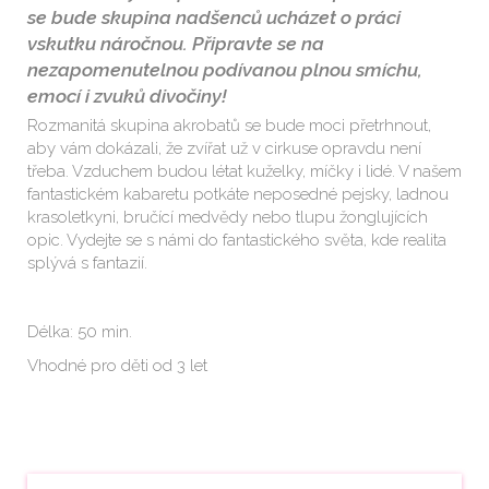
se bude skupina nadšenců ucházet o práci
vskutku náročnou. Připravte se na
nezapomenutelnou podívanou plnou smíchu,
emocí i zvuků divočiny!
Rozmanitá skupina akrobatů se bude moci přetrhnout,
aby vám dokázali, že zvířat už v cirkuse opravdu není
třeba. Vzduchem budou létat kuželky, míčky i lidé. V našem
fantastickém kabaretu potkáte neposedné pejsky, ladnou
krasoletkyni, bručící medvědy nebo tlupu žonglujících
opic. Vydejte se s námi do fantastického světa, kde realita
splývá s fantazií.
Délka: 50 min.
Vhodné pro děti od 3 let