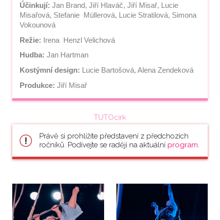
Účinkují:
 Jan Brand, Jiří Hlaváč, Jiří Misař, Lucie 
Misařová, Stefanie  Müllerová, Lucie Stratilová, Simona 
Vokounová
Režie:
 Irena  Henzl Velichová
Hudba:
 Jan Hartman
Kostýmní design:
 Lucie Bartošová, Alena Zendeková
Produkce:
 Jiří Misař
TUTOcirk
Právě si prohlížíte představení z předchozích
ročníků. Podívejte se raději na aktuální
program
.