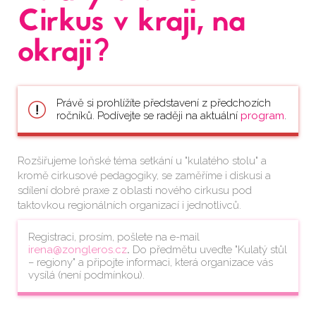
Cirkus v kraji, na
okraji?
Právě si prohlížíte představení z předchozích
ročníků. Podívejte se raději na aktuální
program
.
Rozšiřujeme loňské téma setkání u "kulatého stolu" a
kromě cirkusové pedagogiky, se zaměříme i diskusi a
sdílení dobré praxe z oblasti nového cirkusu pod
taktovkou regionálních organizací i jednotlivců.
Registraci, prosím, pošlete na e-mail
irena@zongleros.cz
.
Do předmětu uveďte "Kulatý stůl
– regiony" a připojte informaci, která organizace vás
vysílá (není podmínkou).