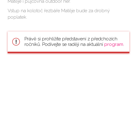
Matěje i půjčovna outdoor her.
Vstup na kolotoč řezbáře Matěje bude za drobný
poplatek.
Právě si prohlížíte představení z předchozích
ročníků. Podívejte se raději na aktuální
program
.