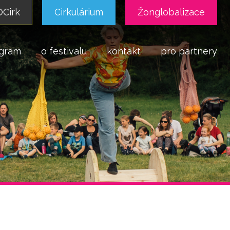
Cirk
Cirkulárium
Žonglobalizace
gram
o festivalu
kontakt
pro partnery