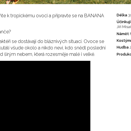
oňte k tropickému ovoci a připravte se na BANANA
Délka
3
Účinkují
Jiří Mis
anče?
Námět
Kostým
 aktéři se dostávají do bláznivých situací. Ovoce se
kutálí všude okolo a nikdo neví, kdo snědl poslední
Hudba
J
 širým nebem, která rozesměje malé i velké.
Produk