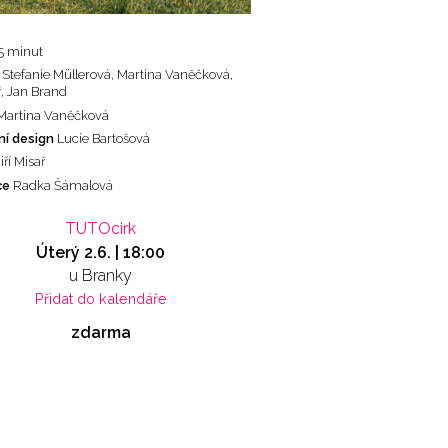
5 minut
Stefanie Müllerová, Martina Vaněčková,
ař, Jan Brand
Martina Vaněčková
ní design
Lucie Bartošová
iří Misař
ce
Radka Šámalová
TUTOcirk
Úterý 2.6. | 18:00
u Branky
Přidat do kalendáře
zdarma