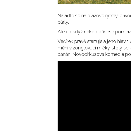
Nalaďte se na plážové rytmy, přiv
párty.
Ale co když někdo přinese pomer
Večírek právě startuje a jeho hlavní
mění v žonglovací míčky, stoly se 
banán. Novocirkusová komedie pod