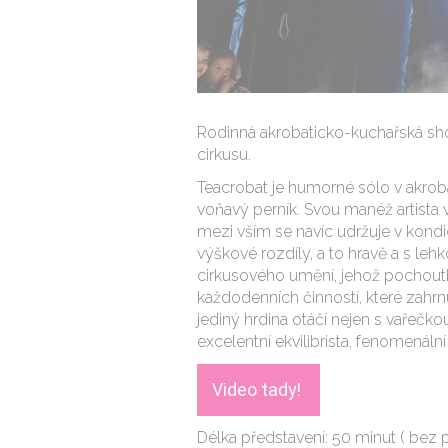
Rodinná akrobaticko-kuchařská sho
cirkusu.
Teacrobat je humorné sólo v akrob
voňavý perník. Svou manéž artista v
mezi vším se navíc udržuje v kondic
výškové rozdíly, a to hravě a s lehk
cirkusového umění, jehož pochoutk
každodenních činností, které zahrnu
jediný hrdina otáčí nejen s vařečko
excelentní ekvilibrista, fenomenální
Video tady!
Délka představení: 50 minut ( bez 