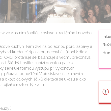
w ve vlastním šapitó je oslavou tradičního i nového
Inte
Reži
atově kuchyni, kam zve na pořádnou porci zábavy a
ybavil kredencí, špajzkou, nechybí stůl ani židle a
Hud
i! Cvičí, protahuje se, balancuje s věcmi, překonává
ostí. Štědrý hostitel nabízí bohatou paletu
y servíruje formou výstupů při vykonávání
jí přípravu pohoštění. V představení se hlavní a
u a okolo čajových šálků, ale také se ukazuje jako
 stojkař a roztomilý klaun.
pauzy )