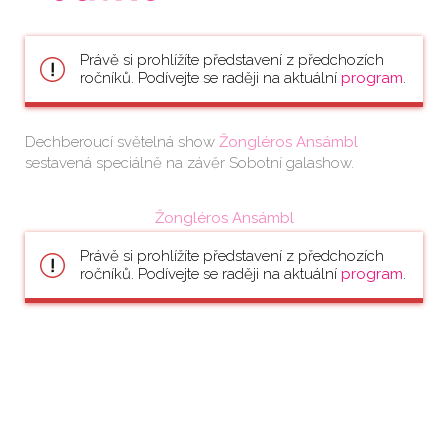
Právě si prohlížíte představení z předchozích
ročníků. Podívejte se raději na aktuální
program
.
Dechberoucí světelná show
Žongléros Ansámbl
sestavená speciálně na závěr Sobotní galashow.
Žongléros Ansámbl
Právě si prohlížíte představení z předchozích
ročníků. Podívejte se raději na aktuální
program
.