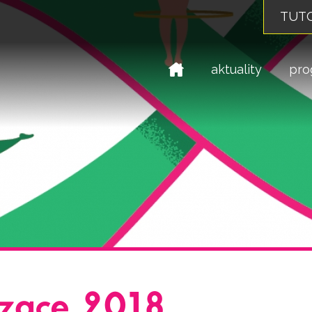
TUTO
domů
aktuality
pro
izace 2018