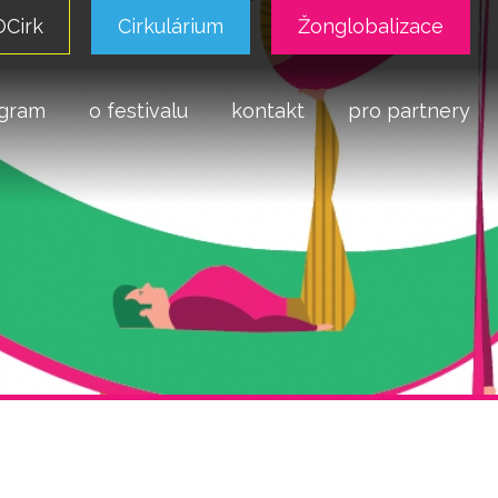
Cirk
Cirkulárium
Žonglobalizace
gram
o festivalu
kontakt
pro partnery