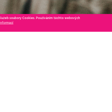
 služeb soubory Cookies. Používáním těchto webových
 informací