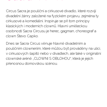
Circus Sacra je pouliční a cirkusové divadlo, které rozvíjí
divadelní žánry založené na fyzickém projevu, zejména ty
cirkusové a komediální. Inspiruje se při tom principy
klasických i moderních clownů. Hlavní uměleckou
osobností Sacra Circusu je herec, gagman, choreograf a
clown Števo Capko.
Dnes se Sacra Circus věnuje hlavně divadelním a
pouličním clowneriím, které můžou být prováděny na ulici,
v cirkusových šapitó nebo v divadlech, ale také v originální
clownské aréně „CLOWNI S OBLOHOU“, která je jejich
přenosnou domovskou scénou.