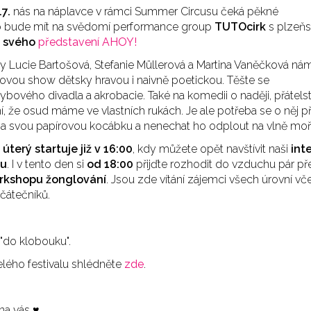
.7.
nás na náplavce v rámci Summer Circusu čeká pěkné
To bude mít na svědomí performance group
TUTOcirk
s plzeň
u svého
představení AHOY!
y Lucie Bartošová, Stefanie Müllerová a Martina Vaněčková nám 
ovou show dětsky hravou i naivně poetickou. Těšte se
ybového divadla a akrobacie. Také na komedii o naději, přátelst
, že osud máme ve vlastních rukách. Je ale potřeba se o něj při
na svou papírovou kocábku a nenechat ho odplout na vlně moř
úterý startuje již v 16:00
, kdy můžete opět navštívit naši
int
nu
. I v tento den si
od 18:00
přijďte rozhodit do vzduchu pár p
rkshopu žonglování
. Jsou zde vítání zájemci všech úrovní vč
čátečníků.
"do klobouku".
lého festivalu shlédněte
zde
.
na vás ♥