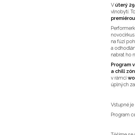
V
úterý 29
vlnobytí. 
premiéro
Performerk
novocirkus
na fúzi poh
a odhodlání
nabrat ho 
Program v 
a chill zó
v rámci
wo
úplných za
Vstupné je 
Program ce
Těšíme se 