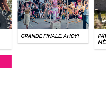
GRANDE FINÁLE: AHOY!
PÁ
MĚ