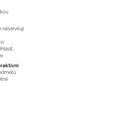
skou
naservírují
ví
hlásit,
e.
eraktivní
ředmětů
etně