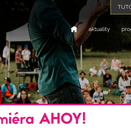
TUTO
domů
aktuality
pro
emiéra AHOY!