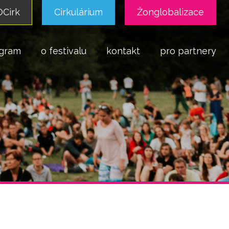
Cirk
Cirkulárium
Žonglobalizace
gram
o festivalu
kontakt
pro partnery